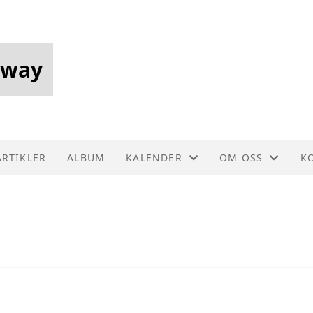
rway
ARTIKLER
ALBUM
KALENDER
OM OSS
K
KALENDER
AKTIVITETER
K
LISTE
FORENINGSDRIF
S
VEDTEKTER
HISTORIE